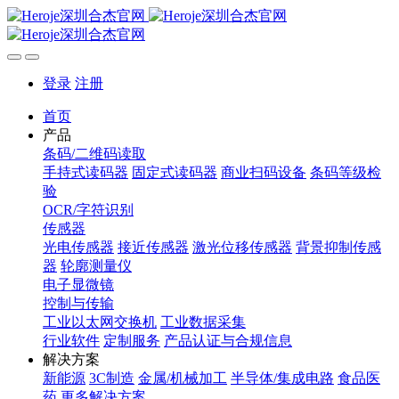
登录
注册
首页
产品
条码/二维码读取
手持式读码器
固定式读码器
商业扫码设备
条码等级检
验
OCR/字符识别
传感器
光电传感器
接近传感器
激光位移传感器
背景抑制传感
器
轮廓测量仪
电子显微镜
控制与传输
工业以太网交换机
工业数据采集
行业软件
定制服务
产品认证与合规信息
解决方案
新能源
3C制造
金属/机械加工
半导体/集成电路
食品医
药
更多解决方案