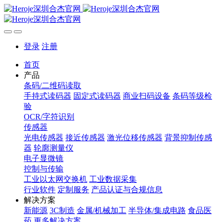
登录
注册
首页
产品
条码/二维码读取
手持式读码器
固定式读码器
商业扫码设备
条码等级检
验
OCR/字符识别
传感器
光电传感器
接近传感器
激光位移传感器
背景抑制传感
器
轮廓测量仪
电子显微镜
控制与传输
工业以太网交换机
工业数据采集
行业软件
定制服务
产品认证与合规信息
解决方案
新能源
3C制造
金属/机械加工
半导体/集成电路
食品医
药
更多解决方案