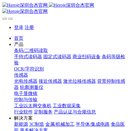
登录
注册
首页
产品
条码/二维码读取
手持式读码器
固定式读码器
商业扫码设备
条码等级检
验
OCR/字符识别
传感器
光电传感器
接近传感器
激光位移传感器
背景抑制传感
器
轮廓测量仪
电子显微镜
控制与传输
工业以太网交换机
工业数据采集
行业软件
定制服务
产品认证与合规信息
解决方案
新能源
3C制造
金属/机械加工
半导体/集成电路
食品医
药
更多解决方案