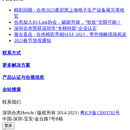
精彩回顾 - 合杰2023慕尼黑上海电子生产设备展完美收
官
合杰加入IO-Link协会，赋能升级，“智造”无限可能！
深圳合杰荣获深圳市“专精特新”企业认定
展会直击 - 合杰精彩亮相SIAF 2023，带您领略现场风采
2023春节放假通知
联系方式
更多解决方案
产品认证与合规信息
全站搜索
联系我们
深圳合杰HeroJe | 版权所有 2014-2023 |
粤ICP备15003782号
中国-深圳-宝安-金台路7号B栋
繁体