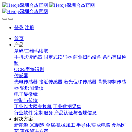
登录
注册
首页
产品
条码/二维码读取
手持式读码器
固定式读码器
商业扫码设备
条码等级检
验
OCR/字符识别
传感器
光电传感器
接近传感器
激光位移传感器
背景抑制传感
器
轮廓测量仪
电子显微镜
控制与传输
工业以太网交换机
工业数据采集
行业软件
定制服务
产品认证与合规信息
解决方案
新能源
3C制造
金属/机械加工
半导体/集成电路
食品医
药
更多解决方案