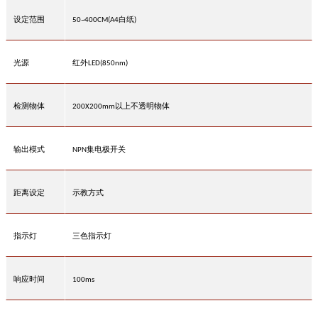
设定范围
白纸
50~400CM(A4
)
光源
红外
LED(850nm)
检测物体
以上不透明物体
200X200mm
输出模式
集电极开关
NPN
距离设定
示教方式
指示灯
三色指示灯
响应时间
100ms