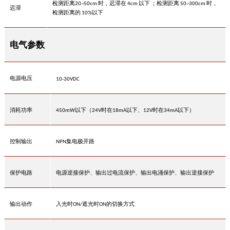
检测距离
时，迟滞在
以下
；检测距离
时，
20~50cm
4cm
50~300cm
迟滞
检测距离的
以下
10%
电气参数
电源电压
10-30VDC
消耗功率
以下（
时在
以下、
时在
以下）
450mW
24V
18mA
12V
34mA
控制输出
集电极开路
NPN
保护电路
电源逆接保护、输出过电流保护、输出电涌保护、输出逆接保护
输出动作
入光时
遮光时
的切换方式
ON/
ON