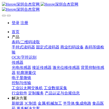
登录
注册
首页
产品
条码/二维码读取
手持式读码器
固定式读码器
商业扫码设备
条码等级检
验
OCR/字符识别
传感器
光电传感器
接近传感器
激光位移传感器
背景抑制传感
器
轮廓测量仪
电子显微镜
控制与传输
工业以太网交换机
工业数据采集
行业软件
定制服务
产品认证与合规信息
解决方案
新能源
3C制造
金属/机械加工
半导体/集成电路
食品医
药
更多解决方案