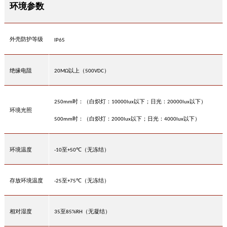
环境参数
外壳防护等级
IP65
绝缘电阻
以上（
）
20MΩ
500VDC
时：（白炽灯：
以下；日光：
以下）
250mm
10000lux
20000lux
环境光照
时：（白炽灯：
以下；日光：
以下）
500mm
2000lux
4000lux
环境温度
至
（无冻结）
-10
+50℃
存放环境温度
至
（无冻结）
-25
+75℃
相对湿度
至
（无凝结）
35
85%RH