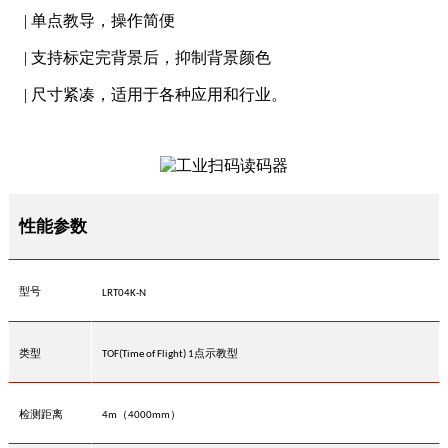
| 单点教导，操作简便
| 支持标定完背景后，抑制背景颜色
| 尺寸紧凑，适用于各种应用和行业。
性能
参数
型号
LRT04K-N
类型
点示教型
TOF(Time of Flight) 1
检测距离
（
）
4m
4000mm