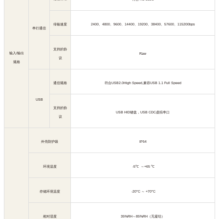
传输速度
2400
、
4800
、
9600
、
14400
、
19200
、
38400
、
57600
、
115200bps
串行通信
支持的协
输入
/
输出
Raw
议
规格
通信规格
符合
USB2.0High Speed,
兼容
USB 1.1 Full Speed
USB
支持的协
USB HID
键盘，
USB CDC
虚拟串口
议
外壳防护级
IP54
环境温度
-5
℃
～
+65
℃
存储环境温度
-20°C
～
+70°C
相对湿度
35%RH
～
85%RH
（无凝结）