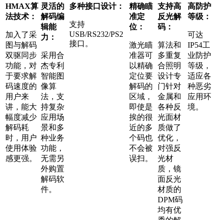
HMAX算
灵活的
多种接口设计：
精确瞄
支持高
高防护
法技术：
解码编
准定
反光解
等级：
支持
辑能
位：
码：
USB/RS232/PS2
加入了采
可达
力：
接口。
图与解码
激光瞄
算法和
IP54工
双驱同步
采用合
准器可
多重复
业防护
功能，对
杰专利
以精确
合照明
等级，
于要求解
智能图
定位要
设计专
适应各
码速度的
像算
解码的
门针对
种恶劣
用户来
法，支
区域，
金属和
应用环
讲，能大
持复杂
即使是
各种反
境。
幅度减少
应用场
挨的很
光面材
解码耗
景和多
近的多
质做了
时，用户
种业务
个码也
优化，
使用体验
功能，
不会被
对强反
感更强。
无需另
误扫。
光材
外购置
质，镜
解码软
面反光
件。
材质的
DPM码
均有优