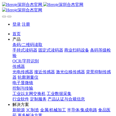
登录
注册
首页
产品
条码/二维码读取
手持式读码器
固定式读码器
商业扫码设备
条码等级检
验
OCR/字符识别
传感器
光电传感器
接近传感器
激光位移传感器
背景抑制传感
器
轮廓测量仪
电子显微镜
控制与传输
工业以太网交换机
工业数据采集
行业软件
定制服务
产品认证与合规信息
解决方案
新能源
3C制造
金属/机械加工
半导体/集成电路
食品医
药
更多解决方案