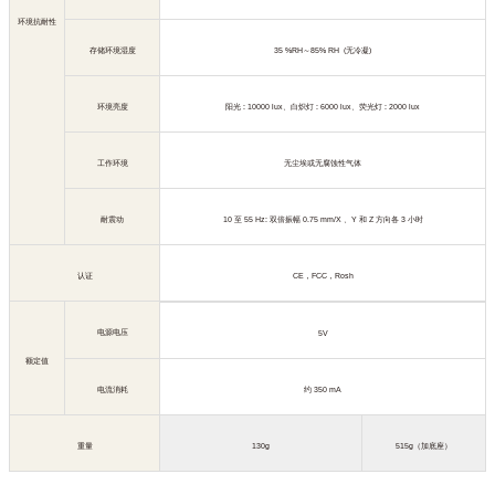
环境抗耐性
存储环境湿度
35 %RH
～
85% RH (
无冷凝
)
环境亮度
阳光
: 10000 lux
、白炽灯
: 6000 lux
、荧光灯
: 2000 lux
工作环境
无尘埃或无腐蚀性气体
耐震动
10
至
55 Hz:
双倍振幅
0.75 mm/X
、
Y
和
Z
方向各
3
小时
认证
CE
，
FCC
，
Rosh
电源电压
5V
额定值
电流消耗
约
350 mA
重量
130g
515g
（加底座）