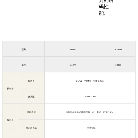
秀的解
码性
能。
型号
H296
H296W
类型
标准型
无线款
传感器
CMOS
全局快门 图像传感器
接收器
像素数
1280*1080
照明光源
分组可控组合光源
(
高亮红、白、蓝光，灯罩红光）
发射器
指示器光源
一字激光线