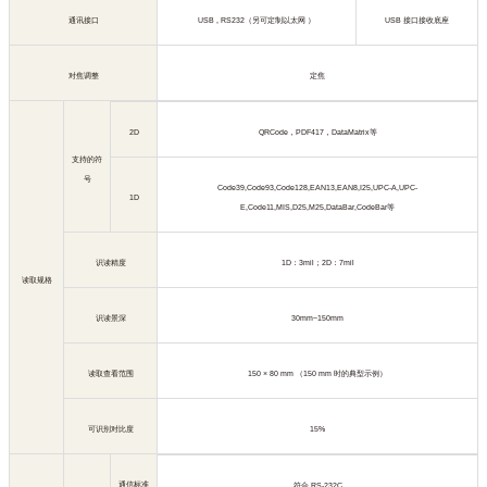
通讯接口
USB , RS232
（另可定制以太网
）
USB
接口接收底座
对焦调整
定焦
2D
QRCode
，
PDF417
，
DataMatrix
等
支持的符
号
Code39,Code93,Code128,EAN13,EAN8,I25,UPC-A,UPC-
1D
E,Code11,MIS,D25,M25,DataBar,CodeBar
等
识读精度
1D
：
3mil
；
2D
：
7mil
读取规格
识读景深
30mm~150mm
读取查看范围
150 × 80 mm
（
150 mm
时的典型示例）
可识别对比度
15%
通信标准
符合
RS-232C