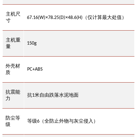
主机尺
×
×
（仅计算最大处值）
67.16(W)
78.25(D)
48.6(H)
寸
主机重
150g
量
外壳材
PC+ABS
质
抗震能
抗
米自由跌落水泥地面
1
力
防尘等
等级
（全防止外物与灰尘侵入）
6
级