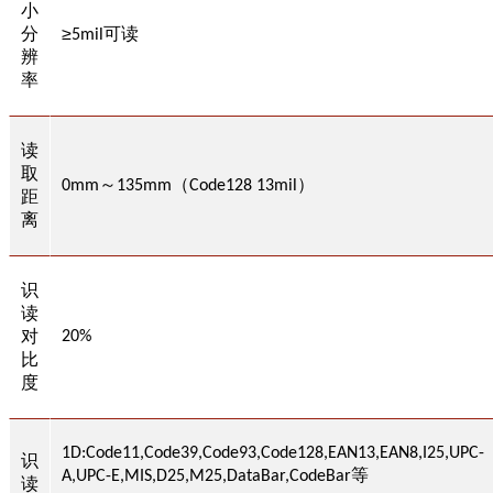
小
分
≥
可读
5
mil
辨
率
读
取
～
（
）
0
mm
135
mm
Code128 13mil
距
离
识
读
对
20
%
比
度
1D:Code11,Code39,Code93,Code128,EAN13,EAN8,I25,UPC-
识
等
A,UPC-E,MIS,D25,M25,DataBar,CodeBar
读