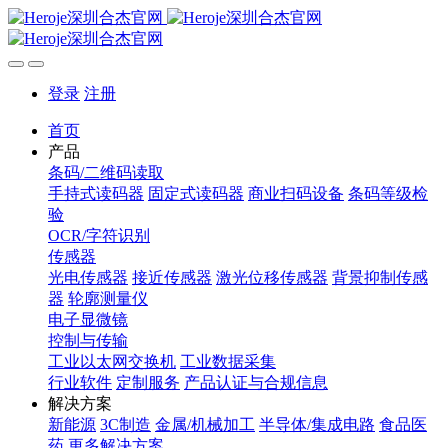
登录
注册
首页
产品
条码/二维码读取
手持式读码器
固定式读码器
商业扫码设备
条码等级检
验
OCR/字符识别
传感器
光电传感器
接近传感器
激光位移传感器
背景抑制传感
器
轮廓测量仪
电子显微镜
控制与传输
工业以太网交换机
工业数据采集
行业软件
定制服务
产品认证与合规信息
解决方案
新能源
3C制造
金属/机械加工
半导体/集成电路
食品医
药
更多解决方案