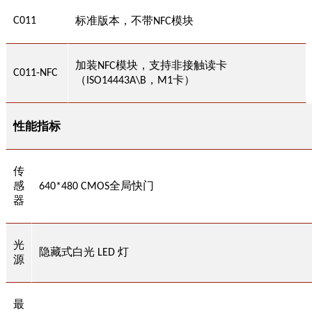
标准版本，不带
模块
C011
NFC
加装
模块，支持非接触读卡
NFC
C011-NFC
（
，
卡）
ISO14443A\B
M1
性能指标
传
感
全局快门
640
*
48
0 CMOS
器
光
隐藏式白光
灯
LED
源
最