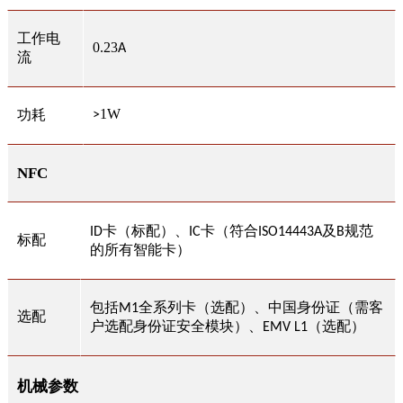
工作电
0.23
A
流
1W
功耗
>
NFC
卡（标配）、
卡（符合
及
规范
ID
IC
ISO14443A
B
标配
的所有智能卡）
包括
全系列卡（选配）、中国身份证（需客
M1
选配
户选配身份证安全模块）、
（选配）
EMV L1
机械
参数