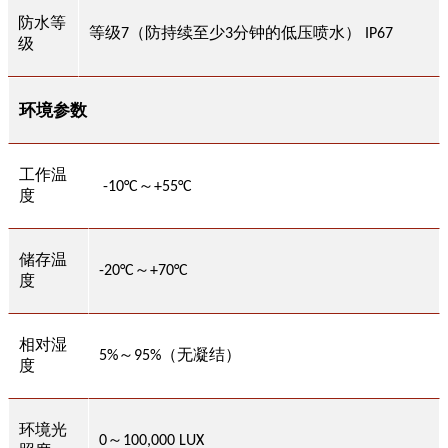
防水等
等级
（防持续至少
分钟的低压喷水）
7
3
IP67
级
环境参数
工作温
～
-
10
°C
+
55
°C
度
储存温
～
-
2
0°C
+
7
0°C
度
相对湿
～
（无凝结）
5
%
95%
度
环境光
～
0
100,000 LUX