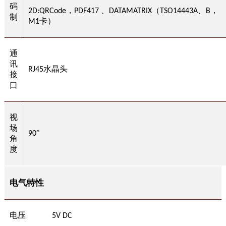
码
，
、
（
、
，
2D:QRCode
PDF417
DATAMATRIX
TSO14443A
B
制
卡）
M1
通
讯
水晶头
RJ45
接
口
视
场
°
9
0
角
度
电气特性
电压
5V
DC