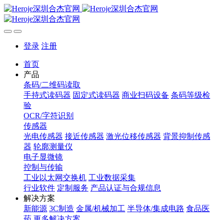
登录
注册
首页
产品
条码/二维码读取
手持式读码器
固定式读码器
商业扫码设备
条码等级检
验
OCR/字符识别
传感器
光电传感器
接近传感器
激光位移传感器
背景抑制传感
器
轮廓测量仪
电子显微镜
控制与传输
工业以太网交换机
工业数据采集
行业软件
定制服务
产品认证与合规信息
解决方案
新能源
3C制造
金属/机械加工
半导体/集成电路
食品医
药
更多解决方案